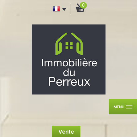
0
MENU
Vente