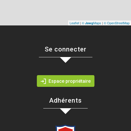
Leaflet
|
©
Maps
|
© OpenStreetMap
Jawg
Se connecter
Espace propriétaire
Adhérents