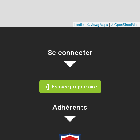
Leaflet
|
©
Maps
|
© OpenStreetMap
Jawg
Se connecter
Espace propriétaire
Adhérents