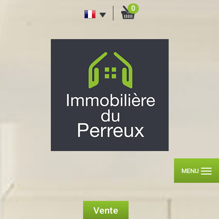
0
MENU
Vente