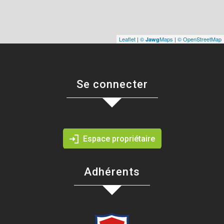
Leaflet
|
©
Maps
|
© OpenStreetMap
Jawg
Se connecter
Espace propriétaire
Adhérents