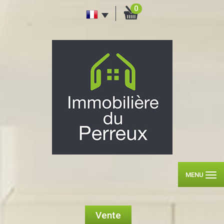
0
MENU
Vente