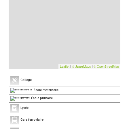
Leaflet
|
©
Maps
|
© OpenStreetMap
Jawg
Collège
École maternelle
École primaire
Lycée
Gare ferroviaire