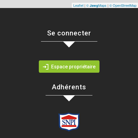
Leaflet
|
©
Maps
|
© OpenStreetMap
Jawg
se connecter
Espace propriétaire
adhérents